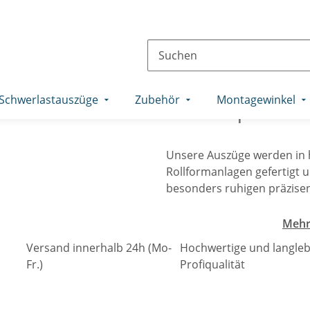
Online-Shop fü
Schwerlastauszüge
Zubehör
Montagewinkel
Teleskopschie
Unsere Auszüge werden i
Rollformanlagen gefertigt 
besonders ruhigen präzisen
Mehr
Versand innerhalb 24h (Mo-
Hochwertige und langleb
Fr.)
Profiqualität