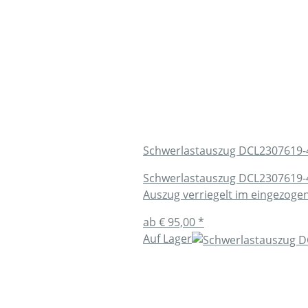
Schwerlastauszug DCL2307619-
Schwerlastauszug DCL2307619-
Auszug verriegelt im eingezo
ab
€ 95,00
*
Auf Lager