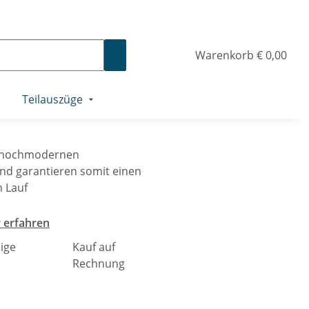
Warenkorb
€ 0,00
r
Teilauszüge
nen & Zubehör
n hochmodernen
und garantieren somit einen
 Lauf
 erfahren
ige
Kauf auf
Rechnung