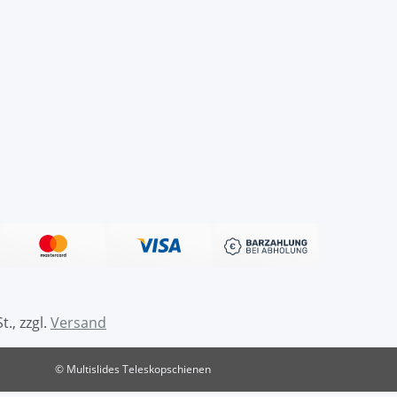
t., zzgl.
Versand
© Multislides Teleskopschienen