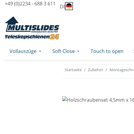
+49 (0)2234 - 688 3 611
DE
Vollauszüge
Soft Close
Touch to open
Startseite
Zubehör
Montageschr