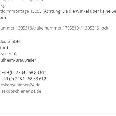
0kg
ttformmontage
13053 (Achtung! Da die Winkel über keine Se
r.)
lnummer 1305319
Artikelnummer 1705819-/ 1305319-lock
lides GmbH
toof
rasse 16
Pulheim-Brauweiler
: +49 (0) 2234 - 68 83 611
 +49 (0) 2234 - 68 83 612
leskopschienen24.de
eleskopschienen24.de