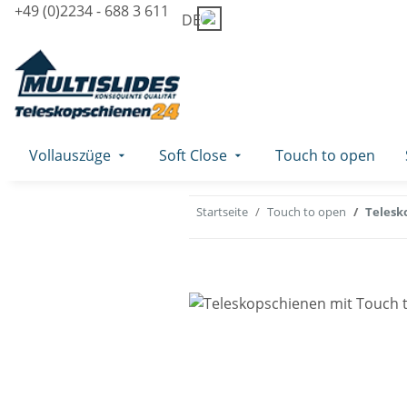
+49 (0)2234 - 688 3 611
DE
Vollauszüge
Soft Close
Touch to open
Startseite
Touch to open
Telesk