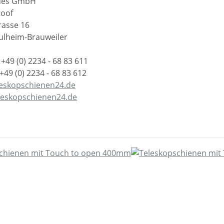
ides GmbH
toof
rasse 16
ulheim-Brauweiler
 +49 (0) 2234 - 68 83 611
 +49 (0) 2234 - 68 83 612
eskopschienen24.de
leskopschienen24.de