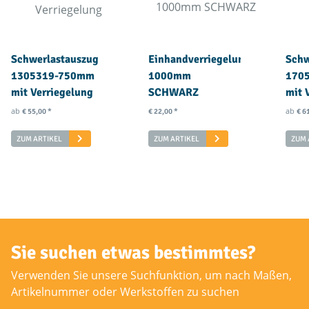
Schwerlastauszug
Einhandverriegelung
Schw
1305319-750mm
1000mm
170
mit Verriegelung
SCHWARZ
mit 
ab
ab
€ 55,00
*
€ 22,00
*
€ 6
ZUM ARTIKEL
ZUM ARTIKEL
ZUM 
Sie suchen etwas bestimmtes?
Verwenden Sie unsere Suchfunktion, um nach Maßen,
Artikelnummer oder Werkstoffen zu suchen