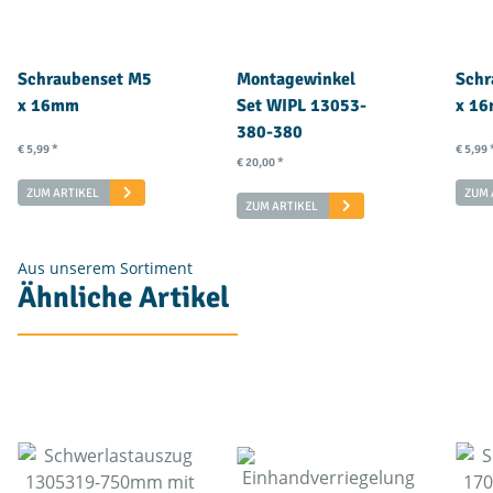
Schraubenset M5
Montagewinkel
Schr
x 16mm
Set WIPL 13053-
x 1
380-380
€ 5,99
*
€ 5,99
€ 20,00
*
ZUM ARTIKEL
ZUM 
ZUM ARTIKEL
Aus unserem Sortiment
Ähnliche Artikel