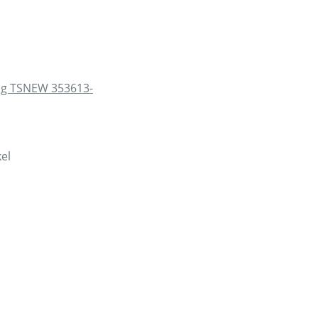
ug TSNEW 353613-
el