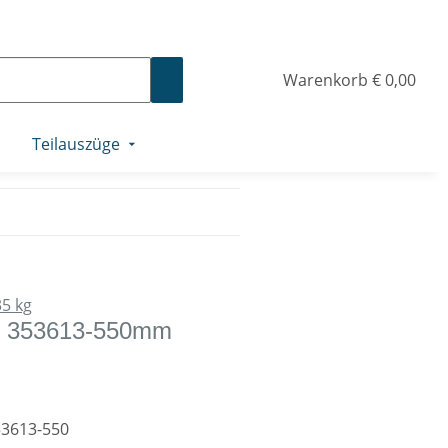
Warenkorb
€ 0,00
Teilauszüge
35 kg
W 353613-550mm
3613-550