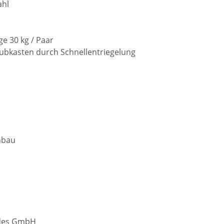
ahl
e 30 kg / Paar
ubkasten durch Schnellentriegelung
nbau
ides GmbH