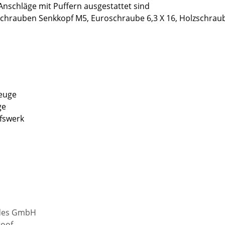
nschläge mit Puffern ausgestattet sind
chrauben Senkkopf M5, Euroschraube 6,3 X 16, Holzschrau
euge
ge
fswerk
ides GmbH
toof